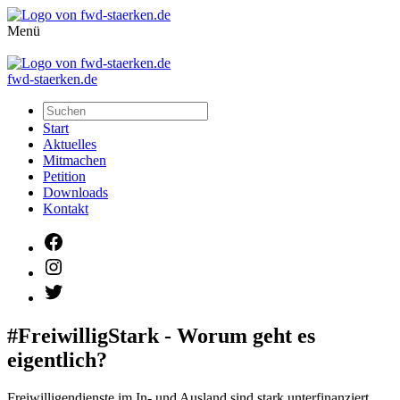
Menü
fwd-staerken.de
Start
Aktuelles
Mitmachen
Petition
Downloads
Kontakt
Facebook
Instagram
Twitter
#FreiwilligStark - Worum geht es
eigentlich?
Freiwilligendienste im In- und Ausland sind stark unterfinanziert.