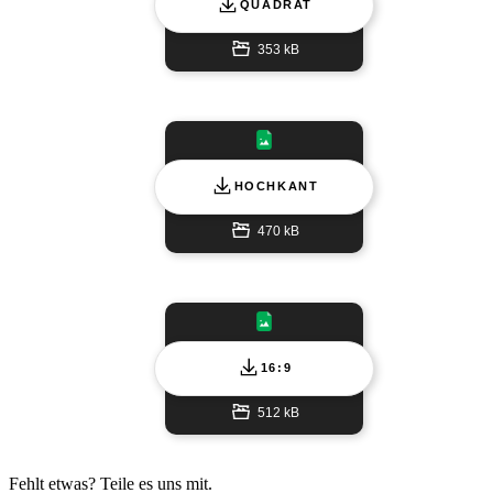
QUADRAT
353 kB
HOCHKANT
470 kB
16:9
512 kB
Fehlt etwas? Teile es uns mit.